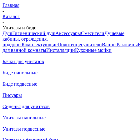
Главная
-
Каталог
-
Унитазы и биде
Душ
Гигиенический душ
Аксессуары
Смесители
Душевые
кабины, ограждения,
поддоны
Комплектующие
Полотенцесушители
Ванны
Раковины
для ванной комнаты
Инсталляции
Кухонные мойки
Бачки для унитазов
Биде напольные
Биде подвесные
Писуары
Сиденья для унитазов
Унитазы напольные
Унитазы подвесные