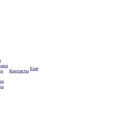
и
ники
Ещё
ии
Контакты
ии
ка